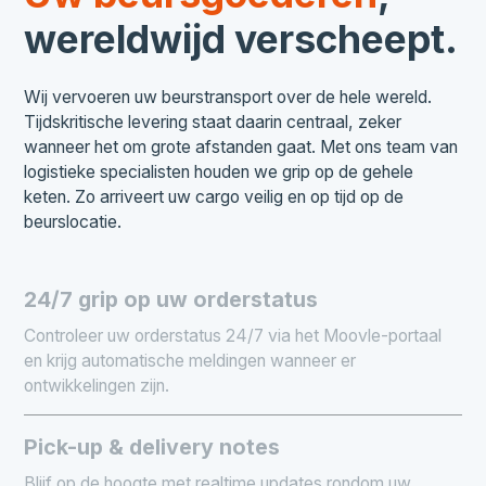
wereldwijd verscheept.
Wij vervoeren uw beurstransport over de hele wereld.
Tijdskritische levering staat daarin centraal, zeker
wanneer het om grote afstanden gaat. Met ons team van
logistieke specialisten houden we grip op de gehele
keten. Zo arriveert uw cargo veilig en op tijd op de
beurslocatie.
24/7 grip op uw orderstatus
Controleer uw orderstatus 24/7 via het Moovle-portaal
en krijg automatische meldingen wanneer er
ontwikkelingen zijn.
Pick-up & delivery notes
Blijf op de hoogte met realtime updates rondom uw